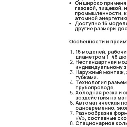
Он широко применя
газовой, пищевой, 
промышленности, к
атомной энергетик
Доступно 16 моделе
другие размеры дос
Особенности и преи
16 моделей, рабоч
диаметром 1–48 д
Нестандартная моде
индивидуальному з
Наружный монтаж,
губками.
Технология разъем
трубопроводе.
Холодная резка и 
воздействия на ма
Автоматическая по
одновременно, эко
Разнообразие форм 
«V», составные ско
Стационарное коль