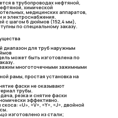
ется в трубопроводах нефтяной,
нефтяной, химической
отельных, медицинских аппаратов,
и и электроснабжения.
й с шагом 6 дюймов (152,4 мм),
тупны по специальному заказу.
мущества
ий диапазон для труб наружным
юймов
ль может быть изготовлена ​​по
аказу.
 зажим многоточечными зажимными
ной рамы, простая установка на
снятие фаски не оказывают
териал трубы.
дача, резка и снятие фаски
номически эффективно.
скоса: «U», «V», «Y», «J», двойной
сы.
цо изготовлено из стали;