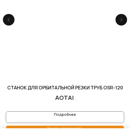
СТАНОК ДЛЯ ОРБИТАЛЬНОЙ РЕЗКИ ТРУБ OSR-120
AOTAI
Орбитальный труборезный станок OSR оснащен двигателем, обеспечивающим
высокую мощность с диапазоном диаметров труб: от 15 до 120 мм.
Подробнее
Узнать стоимость