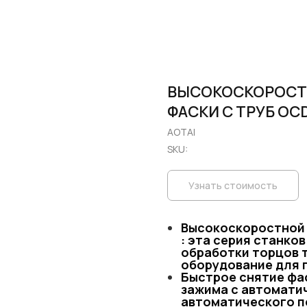
ВЫСОКОСКОРОСТН
ФАСКИ С ТРУБ OC
AOTAI
SKU:
Узнать стоимость
Высокоскоростно
: эта серия станко
обработки торцов т
оборудование для 
Быстрое снятие фас
зажима с автомати
автоматического п