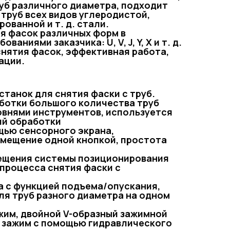
уб различного диаметра, подходит
 труб всех видов углеродистой,
ованной и т. д. стали.
я фасок различных форм в
ваниями заказчика: U, V, J, Y, X и т. д.
снятия фасок, эффективная работа,
ации.
станок для снятия фаски с труб.
аботки большого количества труб
ровнями инструментов, используется
ий обработки
щью сенсорного экрана,
мещение одной кнопкой, простота
ещения системы позиционирования
 процесса снятия фаски с
а с функцией подъема/опускания,
ля труб разного диаметра на одном
жим, двойной V-образный зажимной
 зажим с помощью гидравлического