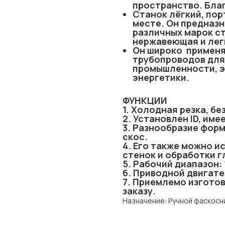
пространство. Бла
Станок лёгкий, пор
месте. Он предназн
различных марок ст
нержавеющая и лег
Он широко применя
трубопроводов для
промышленности, э
энергетики.
ФУНКЦИИ
1. Холодная резка, б
2. Установлен ID, име
3. Разнообразие форм 
скос.
4. Его также можно и
стенок и обработки г
5. Рабочий диапазон: 
6. Приводной двигате
7. Приемлемо изгото
заказу.
Назначение: Ручной фаскос