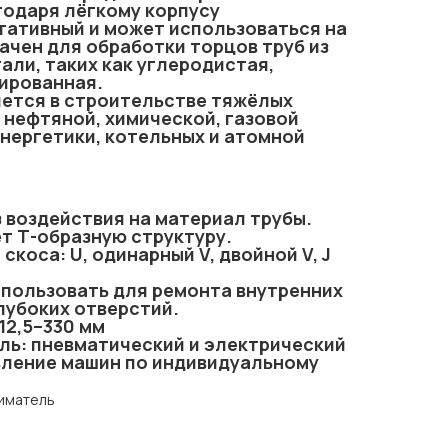
годаря лёгкому корпусу
тативный и может использоваться на
ачен для обработки торцов труб из
али, таких как углеродистая,
ированная.
ется в строительстве тяжёлых
 нефтяной, химической, газовой
нергетики, котельных и атомной
ез воздействия на материал трубы.
ет Т-образную структуру.
скоса: U, одинарный V, двойной V, J
спользовать для ремонта внутренних
лубоких отверстий.
12,5–330 мм
ль: пневматический и электрический
вление машин по индивидуальному
ниматель