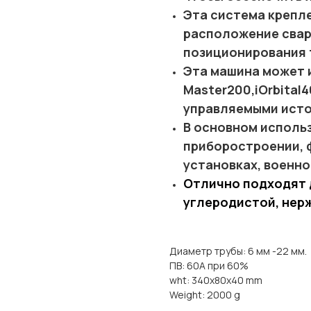
Эта система крепл
расположение свар
позиционирования 
Эта машина может 
Master200,iOrbital
управляемыми исто
В основном использ
приборостроении, 
установках, военн
Отлично подходят 
углеродистой, нер
Диаметр трубы: 6 мм -22 мм.
ПВ: 60А при 60%
wht: 340x80x40 mm
Weight: 2000 g