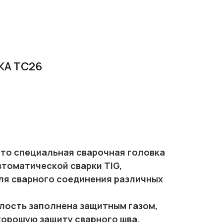
КА TC26
это специальная сварочная головка
втоматической сварки TIG,
ля сварного соединения различных
лость заполнена защитным газом,
хорошую защиту сварного шва.