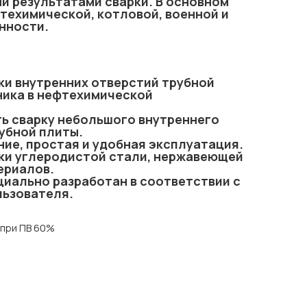
и результатами сварки. В основном
техимической, котловой, военной и
нности.
ки внутренних отверстий трубной
ика в нефтехимической
ь сварку небольшого внутреннего
убной плиты.
ие, простая и удобная эксплуатация.
ки углеродистой стали, нержавеющей
ериалов.
циально разработан в соответствии с
ьзователя.
 при ПВ 60%