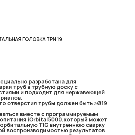
АЛЬНАЯ ГОЛОВКА TPN 19
пециально разработана для
рки труб в трубную доску с
стиями и подходит для нержавеющей
ериалов.
го отверстия трубы должен быть ≥Ø19
ваться вместе с программируемым
опитания iOrbital5000,который может
 орбитальную TIG внутреннюю сварку
кой воспроизводимостью результатов