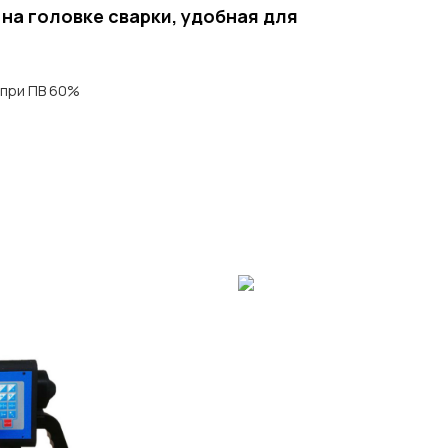
на головке сварки, удобная для
 при ПВ 60%