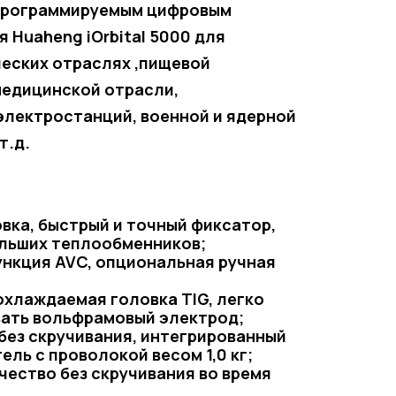
 программируемым цифровым
 Huaheng iOrbital 5000 для
ческих отраслях ,пищевой
едицинской отрасли,
электростанций, военной и ядерной
т.д.
вка, быстрый и точный фиксатор,
льших теплообменников;
нкция AVC, опциональная ручная
хлаждаемая головка TIG, легко
вать вольфрамовый электрод;
без скручивания, интегрированный
ль с проволокой весом 1,0 кг;
ичество без скручивания во время