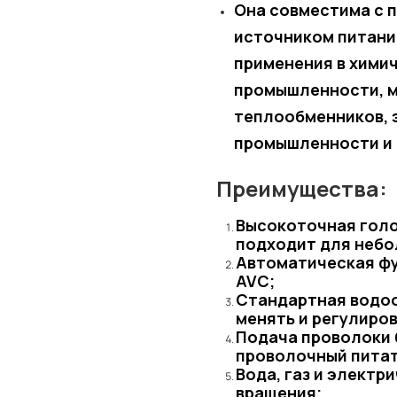
Она совместима с
источником питания
применения в хими
промышленности, м
теплообменников, 
промышленности и 
Преимущества:
Высокоточная голо
подходит для небо
Автоматическая фу
AVC;
Стандартная водоо
менять и регулиро
Подача проволоки 
проволочный питате
Вода, газ и электр
вращения;