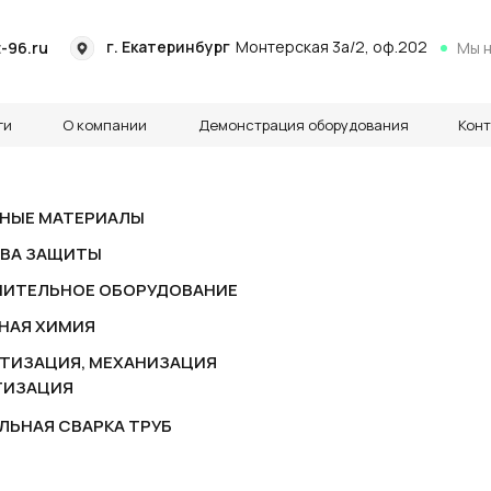
г. Екатеринбург
г. Екатеринбург
Монтерская 3а/2, оф.202
Монтерская 3а/2, оф.202
-96.ru
-96.ru
Мы н
Мы н
ги
ги
О компании
О компании
Демонстрация оборудования
Демонстрация оборудования
Кон
Кон
НЫЕ МАТЕРИАЛЫ
ВА ЗАЩИТЫ
ИТЕЛЬНОЕ ОБОРУДОВАНИЕ
НАЯ ХИМИЯ
ТИЗАЦИЯ, МЕХАНИЗАЦИЯ
ТИЗАЦИЯ
ЛЬНАЯ СВАРКА ТРУБ