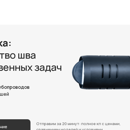
ка:
тво шва
венных задач
рубопроводов
йшей
Отправим за 20 минут: полное кп с ценами,
ние
сравнением моделей и условиями