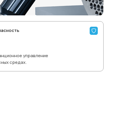
пасность
анционное управление
сных средах.