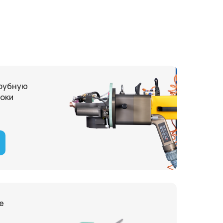
трубную
локи
е