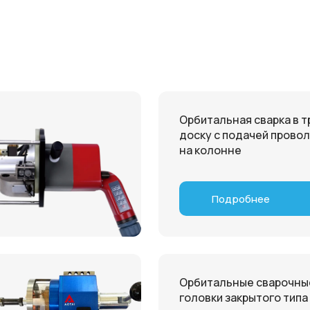
Орбитальная сварка в 
доску с подачей прово
на колонне
Подробнее
Орбитальные сварочны
головки закрытого типа