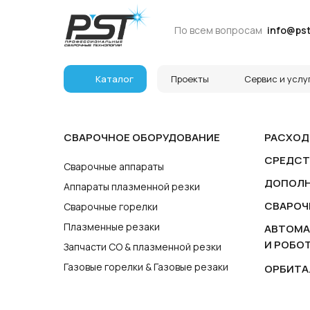
По всем вопросам
По всем вопросам
info@pst
info@pst
Каталог
Каталог
Проекты
Проекты
Сервис и услу
Сервис и услу
СВАРОЧНОЕ ОБОРУДОВАНИЕ
РАСХОД
СРЕДСТ
Сварочные аппараты
ДОПОЛН
Аппараты плазменной резки
СВАРОЧ
Сварочные горелки
Плазменные резаки
АВТОМА
И РОБО
Запчасти СО & плазменной резки
Газовые горелки & Газовые резаки
ОРБИТА