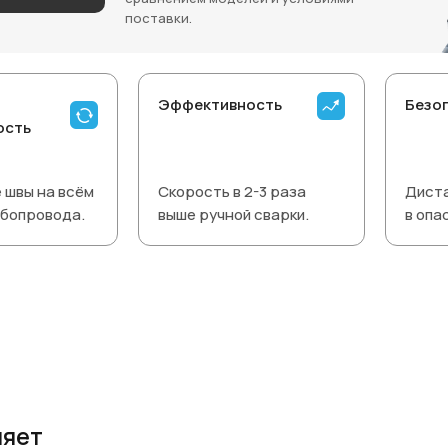
поставки.
Эффективность
Безо
ость
 швы на всём
Скорость в 2-3 раза
Дист
убопровода.
выше ручной сварки.
в опа
ляет